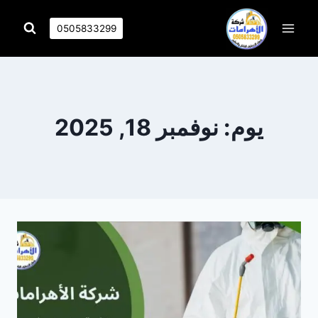
التجاوز
إلى
0505833299
المحتوى
يوم: نوفمبر 18, 2025