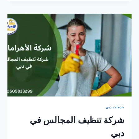
الكنب
في
دبي
0505833299
خدمات دبي
شركة تنظيف المجالس في
دبي