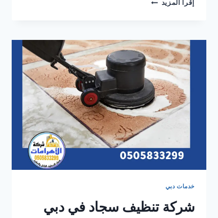
شركة
إقرأ المزيد
تنظيف
سجاد
في
عجمان
0505833299✨خصم30%
خدمات دبي
شركة تنظيف سجاد في دبي