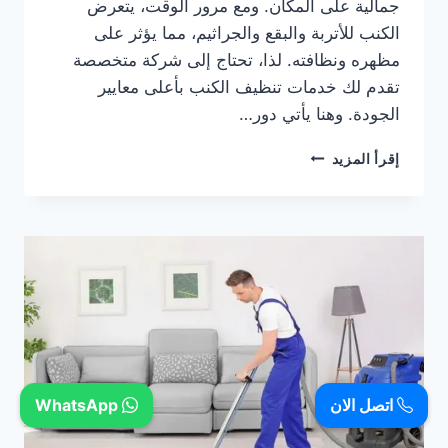
جمالية على المكان. ومع مرور الوقت، يتعرض
الكنب للأتربة والبقع والجراثيم، مما يؤثر على
مظهره ونظافته. لذا، تحتاج إلى شركة متخصصة
تقدم لك خدمات تنظيف الكنب بأعلى معايير
الجودة. وهنا يأتي دور…
شركة
إقرأ المزيد
تنظيف
كنب
بدبي
0505833299
اتصل الان
WhatsApp