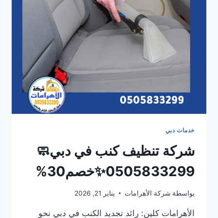
خدمات دبي
شركة تنظيف كنب في دبي🧼
0505833299✨خصم30%
بواسطة
شركة الأهرامات
يناير 21, 2026
الأهرامات كلين: رائد تجديد الكنب في دبي نحو