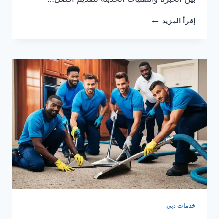
شركة
إقرأ المزيد
تنظيف
كنب
بدبى0505833299
خدمات دبي