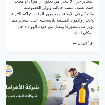
الستائر جزءاً لا يتجزأ من ديكور أي منزل أو مكتب
حيث تضيف لمسة جمالية وتوفر الخصوصية
والتحكم في الإضاءة ومع مرور الوقت تتراكم الأتربة
والغبار والمواد المسببة للحساسية على الستائر مما
يؤثر على مظهرها ويقلل من جودة الهواء داخل
المكان لذلك…
افضل
إقرأ المزيد
شركة
تنظيف
ستائر
بدبى
05833299