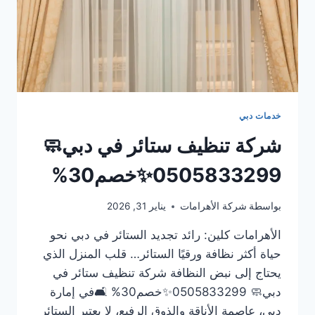
خدمات دبي
شركة تنظيف ستائر في دبي🧼
0505833299✨خصم30%
بواسطة
شركة الأهرامات
يناير 31, 2026
الأهرامات كلين: رائد تجديد الستائر في دبي نحو
حياة أكثر نظافة ورقيًا الستائر… قلب المنزل الذي
يحتاج إلى نبض النظافة شركة تنظيف ستائر في
دبي🧼 0505833299✨خصم30% 🛋️في إمارة
دبي، عاصمة الأناقة والذوق الرفيع، لا يعتبر الستائر