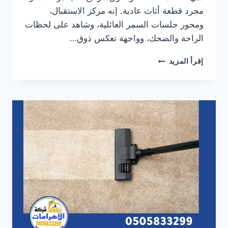
مجرد قطعة أثاث عادية. إنه مركز الاستقبال،
ومحور جلسات السمر العائلية، وشاهد على لحظات
الراحة والضحك، وواجهة تعكس ذوق…
شركة
إقرأ المزيد
تنظيف
ستائر
في
دبي
🧼
0505833299✨خصم30%