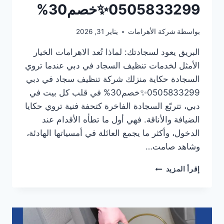
0505833299✨خصم30%
بواسطة
شركة الأهرامات
يناير 31, 2026
البريق يعود لسجادتك: لماذا تُعد الاهرامات الخيار
الأمثل لخدمات تنظيف السجاد في دبي عندما تروي
السجادة حكاية منزلك شركة تنظيف سجاد في دبي
0505833299✨خصم30% في قلب كل بيت في
دبي، تتربّع السجادة الفاخرة كتحفة فنية تروي حكايا
الضيافة والأناقة. فهي أول ما تطأه الأقدام عند
الدخول، وأكثر ما يجمع العائلة في أمسياتها الهادئة،
وشاهد صامت…
شركة
إقرأ المزيد
تنظيف
سجاد
في
دبي
0505833299✨خصم30%