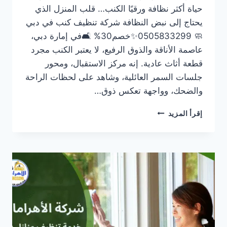
حياة أكثر نظافة ورقيًا الكنب… قلب المنزل الذي
يحتاج إلى نبض النظافة شركة تنظيف كنب في دبي
🧼 0505833299✨خصم30% 🛋️في إمارة دبي،
عاصمة الأناقة والذوق الرفيع، لا يعتبر الكنب مجرد
قطعة أثاث عادية. إنه مركز الاستقبال، ومحور
جلسات السمر العائلية، وشاهد على لحظات الراحة
والضحك، وواجهة تعكس ذوق…
شركة
إقرأ المزيد
تنظيف
كنب
في
دبي
🧼
0505833299✨خصم30%