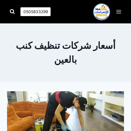
التجاوز
إلى
0505833299
المحتوى
أسعار شركات تنظيف كنب
بالعين