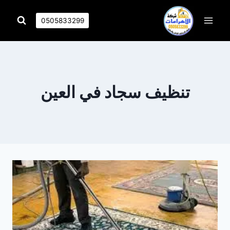
التجاوز
إلى
0505833299
المحتوى
تنظيف سجاد في العين