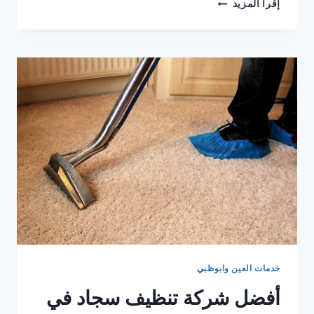
شركة
إقرأ المزيد
نظافة
سجاد
بالعين
0505833299
خدمات العين وابوظبي
أفضل شركة تنظيف سجاد في