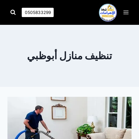
التجاوز
إلى
0505833299
المحتوى
تنظيف منازل أبوظبي