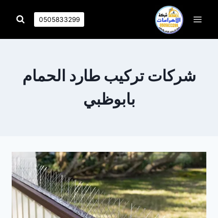
التجاوز
إلى
0505833299
المحتوى
شركات تركيب طارد الحمام
بابوظبي