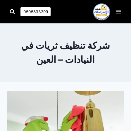
التجاوز
إلى
0505833299
المحتوى
شركة تنظيف ثريات في
النيادات – العين