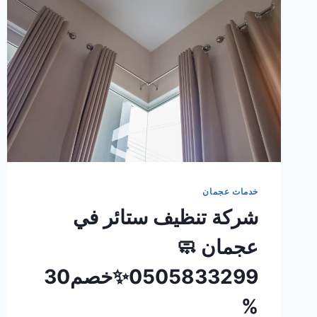
خدمات عجمان
شركة تنظيف ستائر في
عجمان 🧼
0505833299✨خصم30
%