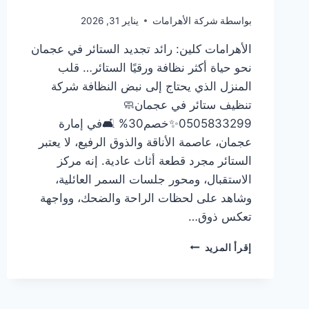
بواسطة
شركة الأهرامات
يناير 31, 2026
الأهرامات كلين: رائد تجديد الستائر في عجمان
نحو حياة أكثر نظافة ورقيًا الستائر… قلب
المنزل الذي يحتاج إلى نبض النظافة شركة
تنظيف ستائر في عجمان🧼
0505833299✨خصم30% 🛋️في إمارة
عجمان، عاصمة الأناقة والذوق الرفيع، لا يعتبر
الستائر مجرد قطعة أثاث عادية. إنه مركز
الاستقبال، ومحور جلسات السمر العائلية،
وشاهد على لحظات الراحة والضحك، وواجهة
تعكس ذوق…
شركة
إقرأ المزيد
تنظيف
ستائر
في
عجمان