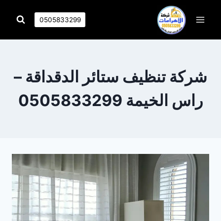
التجاوز
إلى
0505833299
المحتوى
شركة تنظيف ستائر الدقداقة –
راس الخيمة 0505833299