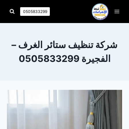
التجاوز
إلى
0505833299
المحتوى
شركة تنظيف ستائر الغرف –
الفجيرة 0505833299