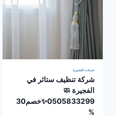
خدمات الفجيرة
شركة تنظيف ستائر في
الفجيرة 🧼
0505833299✨خصم30
%