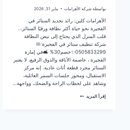
بواسطة
شركة الأهرامات
يناير 31, 2026
الأهرامات كلين: رائد تجديد الستائر في
الفجيرة نحو حياة أكثر نظافة ورقيًا الستائر…
قلب المنزل الذي يحتاج إلى نبض النظافة
شركة تنظيف ستائر في الفجيرة 🧼
0505833299✨خصم30% 🛋️في إمارة
الفجيرة ، عاصمة الأناقة والذوق الرفيع، لا يعتبر
الستائر مجرد قطعة أثاث عادية. إنه مركز
الاستقبال، ومحور جلسات السمر العائلية،
وشاهد على لحظات الراحة والضحك، وواجهة…
شركة
إقرأ المزيد
تنظيف
ستائر
في
الفجيرة
🧼