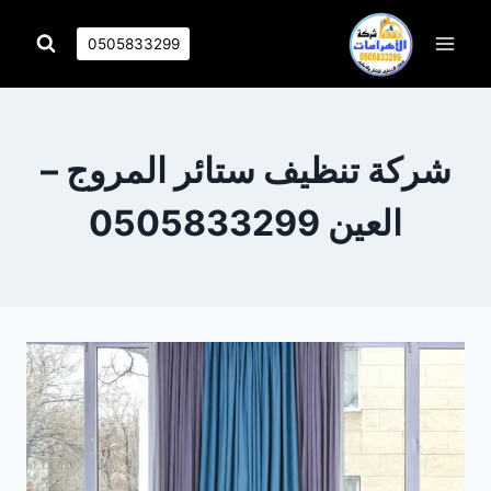
التجاوز
إلى
0505833299
المحتوى
شركة تنظيف ستائر المروج –
العين 0505833299