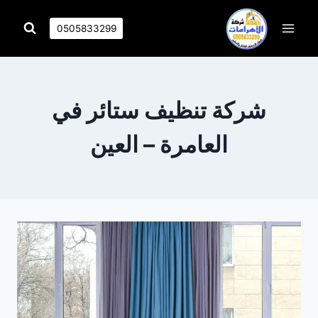
التجاوز
إلى
0505833299
المحتوى
شركة تنظيف ستائر في
العامرة – العين