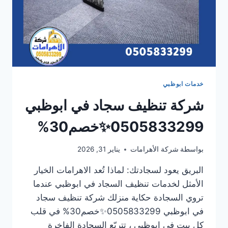
خدمات ابوظبي
شركة تنظيف سجاد في ابوظبي
0505833299✨خصم30%
بواسطة
شركة الأهرامات
يناير 31, 2026
البريق يعود لسجادتك: لماذا تُعد الاهرامات الخيار
الأمثل لخدمات تنظيف السجاد في ابوظبي عندما
تروي السجادة حكاية منزلك شركة تنظيف سجاد
في ابوظبي 0505833299✨خصم30% في قلب
كل بيت في ابوظبي ، تتربّع السجادة الفاخرة