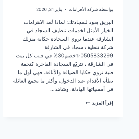
بواسطة
شركة الأهرامات
يناير 31, 2026
البريق يعود لسجادتك: لماذا تُعد الاهرامات
الخيار الأمثل لخدمات تنظيف السجاد في
الشارقة عندما تروي السجادة حكاية منزلك
شركة تنظيف سجاد في الشارقة
0505833299✨خصم30% في قلب كل بيت
في الشارقة ، تتربّع السجادة الفاخرة كتحفة
فنية تروي حكايا الضيافة والأناقة. فهي أول ما
تطأه الأقدام عند الدخول، وأكثر ما يجمع العائلة
في أمسياتها الهادئة، وشاهد…
شركة
إقرأ المزيد
تنظيف
سجاد
في
الشارقة
0505833299✨خصم30%