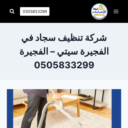
التجاوز
إلى
0505833299
المحتوى
شركة تنظيف سجاد في
الفجيرة سيتي – الفجيرة
0505833299