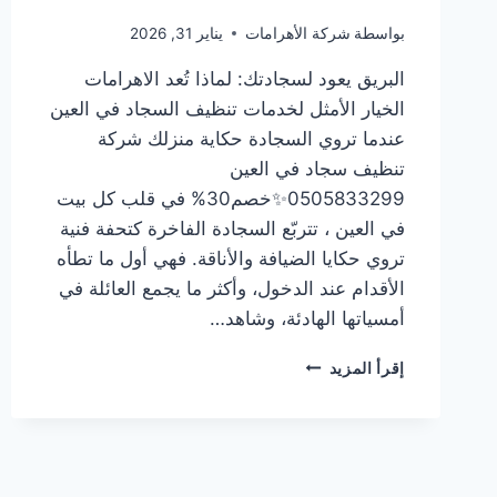
بواسطة
شركة الأهرامات
يناير 31, 2026
البريق يعود لسجادتك: لماذا تُعد الاهرامات
الخيار الأمثل لخدمات تنظيف السجاد في العين
عندما تروي السجادة حكاية منزلك شركة
تنظيف سجاد في العين
0505833299✨خصم30% في قلب كل بيت
في العين ، تتربّع السجادة الفاخرة كتحفة فنية
تروي حكايا الضيافة والأناقة. فهي أول ما تطأه
الأقدام عند الدخول، وأكثر ما يجمع العائلة في
أمسياتها الهادئة، وشاهد…
شركة
إقرأ المزيد
تنظيف
سجاد
في
العين
0505833299✨خصم30%