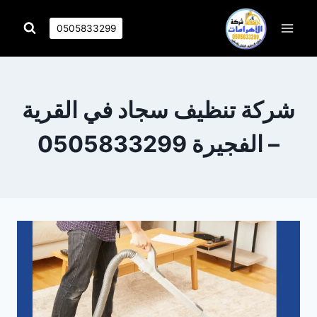
التجاوز
إلى
0505833299
المحتوى
شركة تنظيف سجاد في القرية
– الفجيرة 0505833299