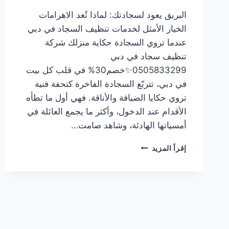
البريق يعود لسجادتك: لماذا تُعد الاهرامات
الخيار الأمثل لخدمات تنظيف السجاد في دبي
عندما تروي السجادة حكاية منزلك شركة
تنظيف سجاد في دبي
0505833299✨خصم30% في قلب كل بيت
في دبي، تتربّع السجادة الفاخرة كتحفة فنية
تروي حكايا الضيافة والأناقة. فهي أول ما تطأه
الأقدام عند الدخول، وأكثر ما يجمع العائلة في
أمسياتها الهادئة، وشاهد صامت…
شركة
إقرأ المزيد
تنظيف
سجاد
في
دبي
0505833299✨خصم30%