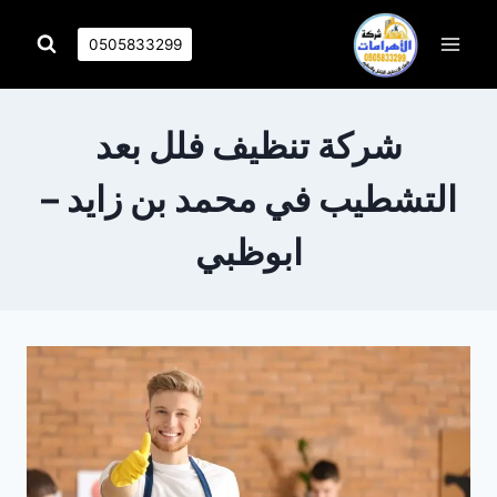
التجاوز
إلى
0505833299
المحتوى
شركة تنظيف فلل بعد
التشطيب في محمد بن زايد –
ابوظبي