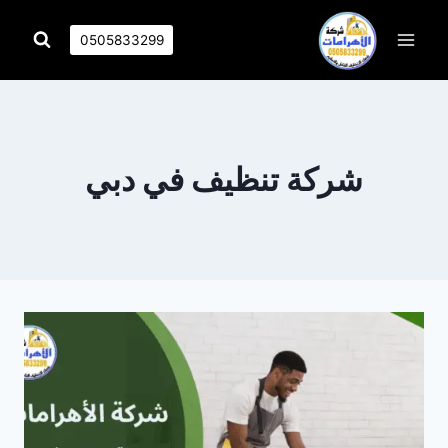
التجاوز
إلى
0505833299
المحتوى
شركة تنظيف في دبي