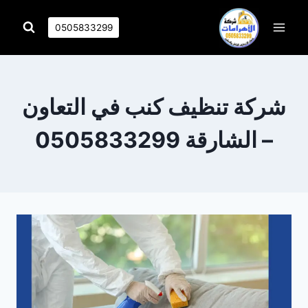
التجاوز
إلى
0505833299
المحتوى
شركة تنظيف كنب في التعاون
– الشارقة 0505833299