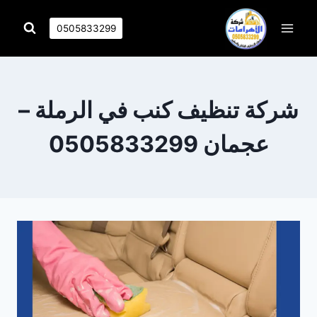
التجاوز
إلى
0505833299
المحتوى
شركة تنظيف كنب في الرملة –
عجمان 0505833299