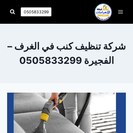
التجاوز
إلى
0505833299
المحتوى
شركة تنظيف كنب في الغرف –
الفجيرة 0505833299