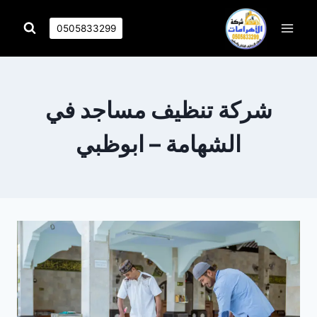
التجاوز
إلى
0505833299
المحتوى
شركة تنظيف مساجد في
الشهامة – ابوظبي