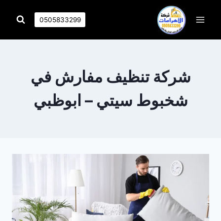
التجاوز
إلى
0505833299
المحتوى
شركة تنظيف مفارش في
شخبوط سيتي – ابوظبي