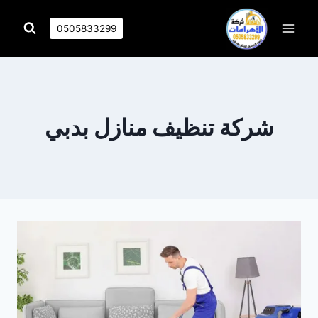
التجاوز
إلى
0505833299
المحتوى
شركة تنظيف منازل بدبي