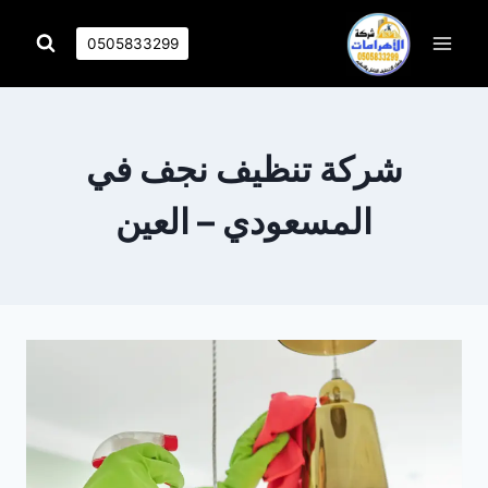
التجاوز
إلى
0505833299
المحتوى
شركة تنظيف نجف في
المسعودي – العين