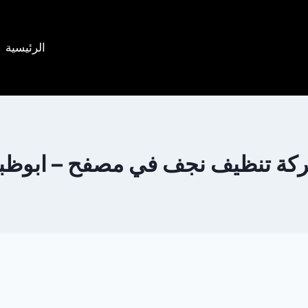
الرئيسية
كة تنظيف نجف في مصفح – ابوظب