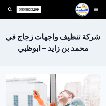
التجاوز
إلى
0505833299
المحتوى
شركة تنظيف واجهات زجاج في
محمد بن زايد – ابوظبي