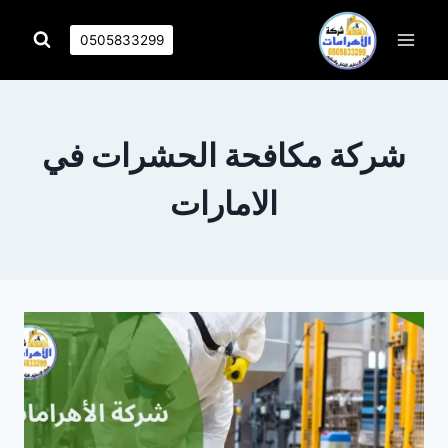
التجاوز
إلى
0505833299
المحتوى
شركة مكافحة الحشرات في
الامارات