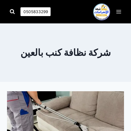
التجاوز
إلى
0505833299
المحتوى
شركة نظافة كنب بالعين