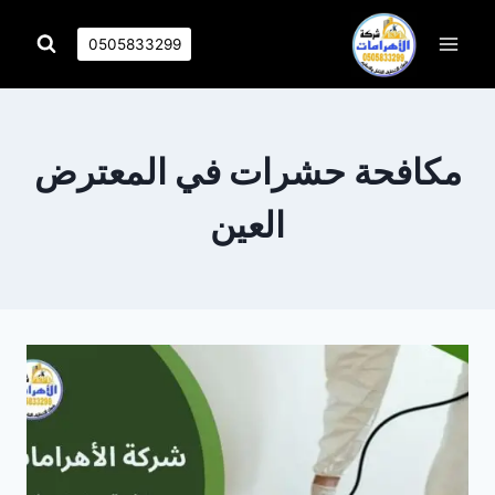
التجاوز
إلى
0505833299
المحتوى
مكافحة حشرات في المعترض
العين