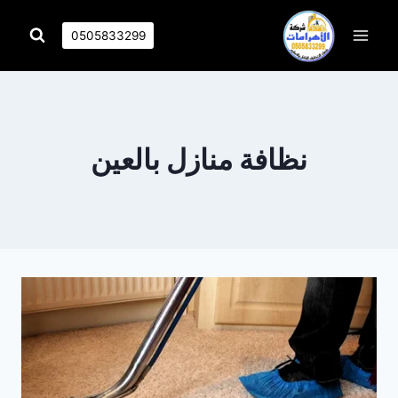
التجاوز
إلى
0505833299
المحتوى
نظافة منازل بالعين