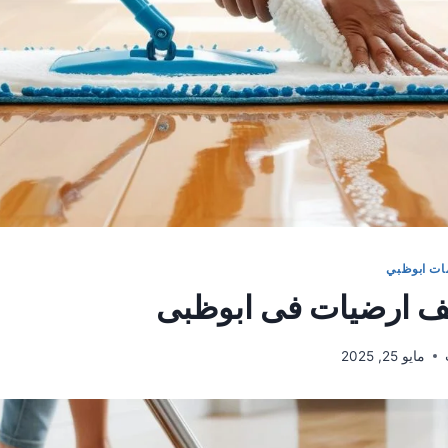
ات ابوظبي
ف ارضيات فى ابوظبى
مايو 25, 2025