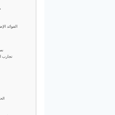
م
الفوائد الإ
نص
تجارب ال
الحف