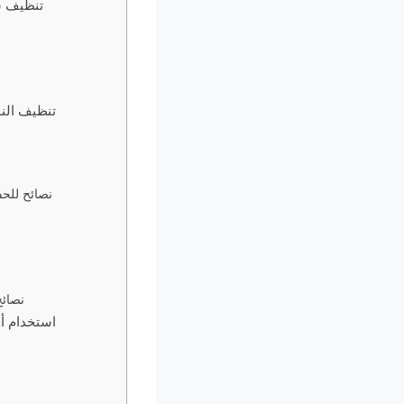
تنظيف ش
تنظيف النو
نصائح للحف
خ
نصائح
استخدام أد