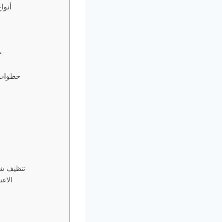
أنوا
خ
خطوات 
تنظيف شا
الاع