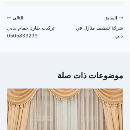
تصفّح
السابق
التالي
شركة تنظيف منازل في
تركيب طارد حمام بدبي
المقالات
دبي
0505833299
موضوعات ذات صلة