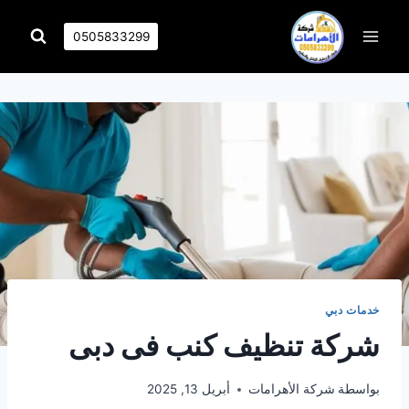
التجاوز
إلى
0505833299
المحتوى
خدمات دبي
شركة تنظيف كنب فى دبى
بواسطة
شركة الأهرامات
أبريل 13, 2025