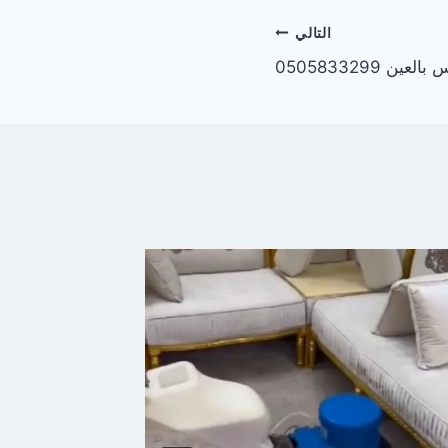
التالي
 0505833299